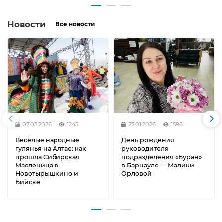
Новости
Все новости
07.03.2026
1245
23.01.2026
1596
Весёлые народные
День рождения
гулянья на Алтае: как
руководителя
прошла Сибирская
подразделения «Буран»
Масленица в
в Барнауле — Малики
Новотырышкино и
Орловой
Бийске