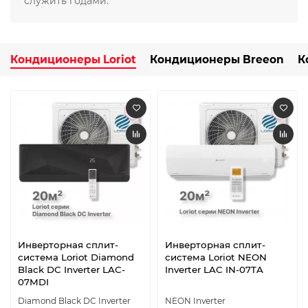
служить годами.
Кондиционеры Loriot
Кондиционеры Breeon
К
Инверторная сплит-
Инверторная сплит-
система Loriot Diamond
система Loriot NEON
Black DC Inverter LAC-
Inverter LAC IN-07TA
07MDI
Diamond Black DC Inverter
NEON Inverter