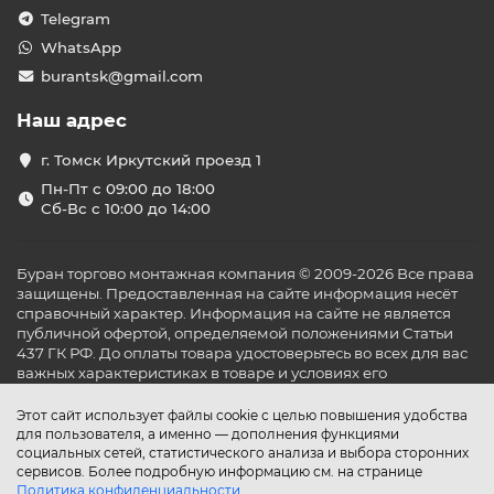
Telegram
WhatsApp
burantsk@gmail.com
Наш адрес
г. Томск Иркутский проезд 1
Пн-Пт с 09:00 до 18:00
Сб-Вс с 10:00 до 14:00
Буран торгово монтажная компания © 2009-2026 Все права
защищены. Предоставленная на сайте информация несёт
справочный характер. Информация на сайте не является
публичной офертой, определяемой положениями Статьи
437 ГК РФ. До оплаты товара удостоверьтесь во всех для вас
важных характеристиках в товаре и условиях его
эксплуатации.
Этот сайт использует файлы cookie с целью повышения удобства
для пользователя, а именно — дополнения функциями
социальных сетей, статистического анализа и выбора сторонних
сервисов. Более подробную информацию см. на странице
Политика конфиденциальности
.