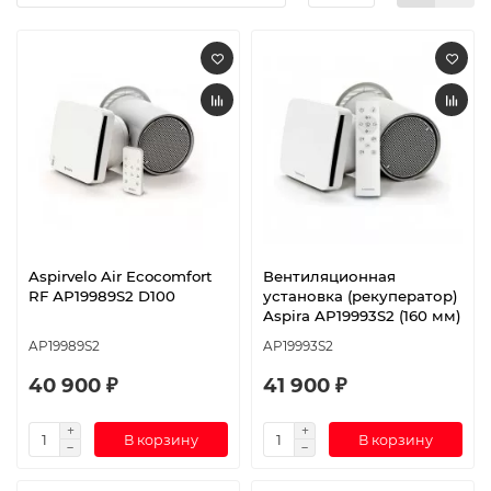
Aspirvelo Air Ecocomfort
Вентиляционная
RF АР19989S2 D100
установка (рекуператор)
Aspira AP19993S2 (160 мм)
AP19989S2
AP19993S2
40 900 ₽
41 900 ₽
В корзину
В корзину