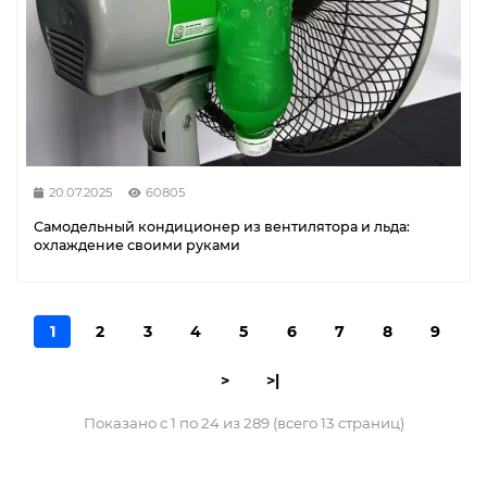
20.07.2025
60805
Самодельный кондиционер из вентилятора и льда:
охлаждение своими руками
1
2
3
4
5
6
7
8
9
>
>|
Показано с 1 по 24 из 289 (всего 13 страниц)