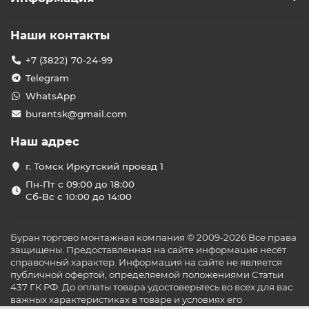
Мощный обогрев
: дизельный ИК-обогреватель
способен быстро поднять температуру в зоне
действия, обеспечивая комфорт даже в
Наши контакты
неотапливаемых или промышленных
помещениях большой площади.
+7 (3822) 70-24-99
Автономность и выгода
: практически не требует
Telegram
электропитания (только ~80 Вт на автоматику),
WhatsApp
работая на доступном топливе; одной заправки
хватает на долгие часы обогрева, что выгодно при
burantsk@gmail.com
длительном использовании.
Наш адрес
Минимум шума и запаха
: современные модели
сжигают топливо практически без дыма и копоти,
г. Томск Иркутский проезд 1
работают тихо, не создавая сильного шума и не
Пн-Пт с 09:00 до 18:00
отвлекая от работы или отдыха.
Сб-Вс с 10:00 до 14:00
Мобильность и надёжность
: оснащены
колёсами или крепкой ручкой для перевозки,
имеют прочный корпус, систему контроля
Буран торгово монтажная компания © 2009-2026 Все права
пламени и защиты от перегрева – всё это
защищены. Предоставленная на сайте информация несёт
гарантирует безопасную эксплуатацию в любых
справочный характер. Информация на сайте не является
условиях.
публичной офертой, определяемой положениями Статьи
437 ГК РФ. До оплаты товара удостоверьтесь во всех для вас
Выберите дизельный инфракрасный обогреватель в
важных характеристиках в товаре и условиях его
нашем ассортименте – он станет незаменимым