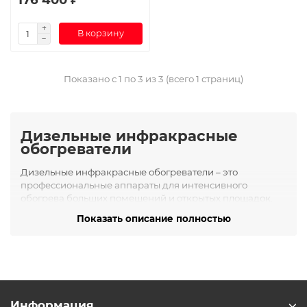
В корзину
Показано с 1 по 3 из 3 (всего 1 страниц)
Дизельные инфракрасные
обогреватели
Дизельные инфракрасные обогреватели – это
профессиональные аппараты для интенсивного
обогрева больших помещений и открытых площадок.
Они работают на жидком топливе (дизель, керосин),
Показать описание полностью
преобразуя энергию горения в инфракрасное
излучение. Такой обогреватель эффективно согревает
предметы, стены и людей вокруг, что особенно ценно
при отоплении ангаров, строек, складов или
организации уличных мероприятий в холодное время
года.
Информация