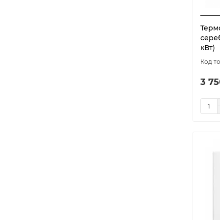
Терм
сере
кВт)
3 75