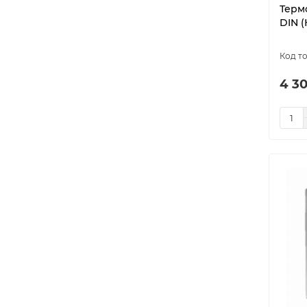
Терм
DIN (
4 30