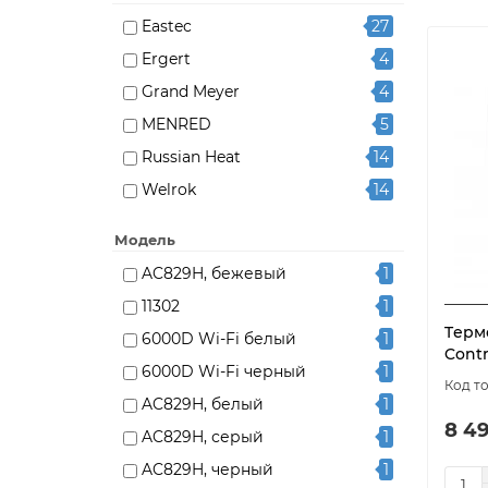
Eastec
27
Ergert
4
Grand Meyer
4
MENRED
5
Russian Heat
14
Welrok
14
Модель
AC829H, бежевый
1
11302
1
Tермо
6000D Wi-Fi белый
1
Contr
6000D Wi-Fi черный
1
AC829H, белый
1
8 49
AC829H, серый
1
AC829H, черный
1