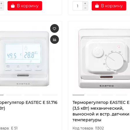
В корзину
В корзину
регулятор EASTEC E 51.716
Терморегулятор EASTEC E 
Вт)
(3,5 кВт) механический,
выносной и встр. датчики
температуры
E 51
11302