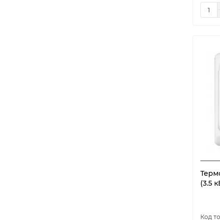
lis
2
mex
2
model-4325
1
model-6905
1
MST-1
1
oz
2
pro
2
rpt
2
RTC 70.26
7
RTL 18.28C черный
1
st
2
W330
1
Термо
(3.5 к
WarmLife Elec Glass Wi-Fi
2
WarmLife Wi-Fi tuya
1
АРТ-19-5Н
1