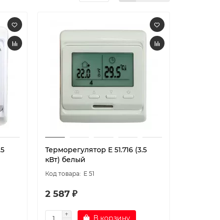
.5
Терморегулятор E 51.716 (3.5
кВт) белый
E 51
2 587 ₽
В корзину