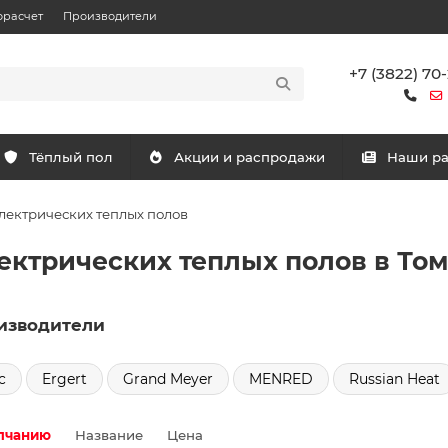
орасчет
Производители
+7 (3822) 70
Тёплый пол
Акции и распродажи
Наши р
лектрических теплых полов
ектрических теплых полов в То
изводители
c
Ergert
Grand Meyer
MENRED
Russian Heat
лчанию
Название
Цена