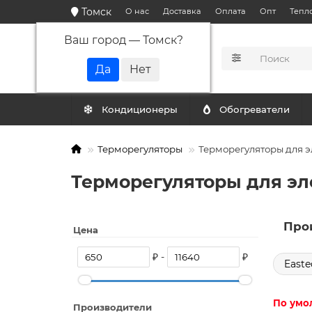
Томск
О нас
Доставка
Оплата
Опт
Тепл
Ваш город —
Томск
?
КАТАЛОГ
Кондиционеры
Обогреватели
Терморегуляторы
Терморегуляторы для э
Терморегуляторы для эл
Про
Цена
₽ -
₽
Easte
По умо
Производители