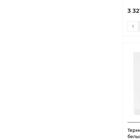
Х 22.10
1
3 32
Терм
белы