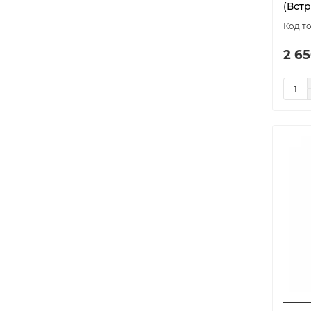
(Встр
2 65