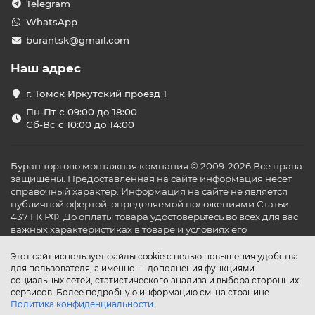
Telegram
Шаровые краны с электроприводом (на холодную
и горячую воду);
WhatsApp
Блок управления (с проводным или
burantsk@gmail.com
беспроводным подключением);
Инструкция по установке и эксплуатации.
Наш адрес
Кому стоит купить систему
защиты от потопа?
г. Томск Иркутский проезд 1
Пн-Пт с 09:00 до 18:00
Такие комплекты будут полезны:
Сб-Вс с 10:00 до 14:00
Владельцам квартир в многоэтажках — особенно
на верхних этажах;
Семьям, уезжающим надолго (например, на дачу
Буран торгово монтажная компания © 2009-2026 Все права
летом);
защищены. Предоставленная на сайте информация несёт
Хозяевам коттеджей и частных домов с дорогим
справочный характер. Информация на сайте не является
ремонтом;
публичной офертой, определяемой положениями Статьи
Бизнес-центрам, где важно защитить серверные,
437 ГК РФ. До оплаты товара удостоверьтесь во всех для вас
кухни, санузлы и тех. помещения;
важных характеристиках в товаре и условиях его
эксплуатации.
Арендаторам, несущим ответственность за
сохранность помещения.
Этот сайт использует файлы cookie с целью повышения удобства
для пользователя, а именно — дополнения функциями
Преимущества готовых
социальных сетей, статистического анализа и выбора сторонних
комплектов из каталога «Буран»
сервисов. Более подробную информацию см. на странице
Политика конфиденциальности
.
Быстрый монтаж без сложных работ;