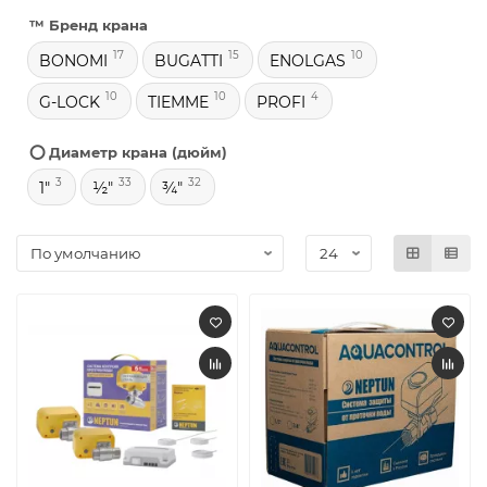
™️ Бренд крана
17
15
10
BONOMI
BUGATTI
ENOLGAS
10
10
4
G-LOCK
TIEMME
PROFI
⭕ Диаметр крана (дюйм)
3
33
32
1"
½"
¾"