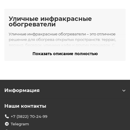
Уличные инфракрасные
обогреватели
Уличные инфракрасные обогреватели – это отличное
решение для обогрева открытых пространств: террас,
веранд, беседок, уличных кафе и других площадок. С
такими обогревателями вы сможете комфортно
Показать описание полностью
проводить время на свежем воздухе даже поздней
осенью или зимой. Инфракрасное тепло действует
направленно, согревая людей и предметы, не
растрачивая энергию на бесполезный прогрев воздуха.
Комфорт в любую погоду
: прибор позволяет
удлинить сезон использования террасы или
Информация
летней площадки, обеспечивая уютное тепло при
пониженных температурах на улице.
Наши контакты
Эффективный обогрев
: инфракрасные лучи не
рассеиваются ветром так сильно, как горячий
+7 (3822) 70-24-99
воздух от конвекторов, поэтому тепло ощущается
непосредственно и сразу.
Telegram