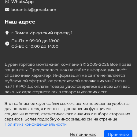
Уличная прочность
: приборы выполнены из
WhatsApp
материалов, стойких к погодным воздействиям
burantsk@gmail.com
(влага, пыль, ветер); многие модели имеют класс
защиты IP34 и выше, что позволяет безопасно
Наш адрес
использовать их на открытом воздухе.
г. Томск Иркутский проезд 1
Разнообразие моделей
: доступны напольные
(стоечные) газовые обогреватели для больших
Пн-Пт с 09:00 до 18:00
пространств и электрические подвесные либо
Сб-Вс с 10:00 до 14:00
настенные ИК-панели для локального обогрева –
можно подобрать оптимальный вариант под
любые нужды.
Буран торгово монтажная компания © 2009-2026 Все права
защищены. Предоставленная на сайте информация несёт
Купите уличный инфракрасный обогреватель в нашем
справочный характер. Информация на сайте не является
интернет-магазине и наслаждайтесь теплом под
публичной офертой, определяемой положениями Статьи
открытым небом в любое время года.
437 ГК РФ. До оплаты товара удостоверьтесь во всех для вас
важных характеристиках в товаре и условиях его
эксплуатации.
Этот сайт использует файлы cookie с целью повышения удобства
для пользователя, а именно — дополнения функциями
социальных сетей, статистического анализа и выбора сторонних
сервисов. Более подробную информацию см. на странице
Политика конфиденциальности
.
Не принимаю
Принимаю