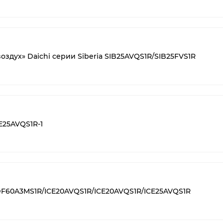
оздух» Daichi серии Siberia SIB25AVQS1R/SIB25FVS1R
E25AVQS1R-1
 DF60A3MS1R/ICE20AVQS1R/ICE20AVQS1R/ICE25AVQS1R