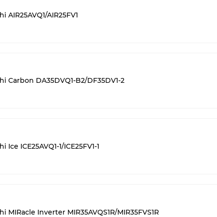
hi AIR25AVQ1/AIR25FV1
chi Carbon DA35DVQ1-B2/DF35DV1-2
 Ice ICE25AVQ1-1/ICE25FV1-1
hi MIRacle Inverter MIR35AVQS1R/MIR35FVS1R