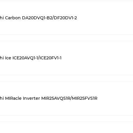
chi Carbon DA20DVQ1-B2/DF20DV1-2
 Ice ICE20AVQ1-1/ICE20FV1-1
hi MIRacle Inverter MIR25AVQS1R/MIR25FVS1R