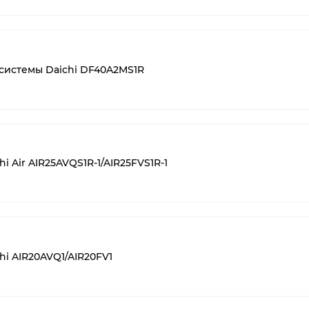
системы Daichi DF40A2MS1R
i Air AIR25AVQS1R-1/AIR25FVS1R-1
hi AIR20AVQ1/AIR20FV1