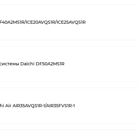
DF40A2MS1R/ICE20AVQS1R/ICE25AVQS1R
системы Daichi DF50A2MS1R
i Air AIR35AVQS1R-1/AIR35FVS1R-1