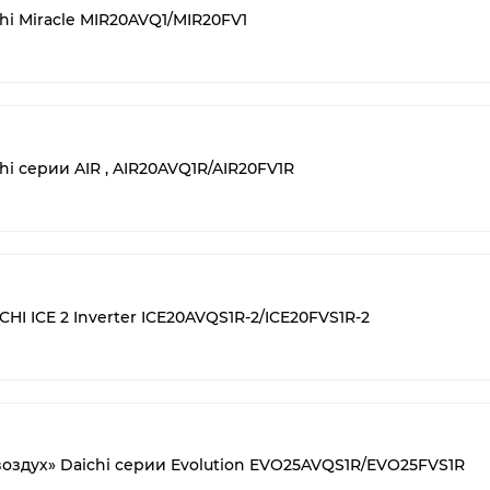
hi Miracle MIR20AVQ1/MIR20FV1
i серии AIR , AIR20AVQ1R/AIR20FV1R
I ICE 2 Inverter ICE20AVQS1R-2/ICE20FVS1R-2
воздух» Daichi серии Evolution EVO25AVQS1R/EVO25FVS1R