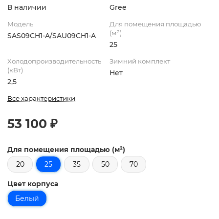
В наличии
Gree
Модель
Для помещения площадью
(м²)
SAS09CH1-A/SAU09CH1-A
25
Холодопроизводительность
Зимний комплект
(кВт)
Нет
2,5
Все характеристики
53 100 ₽
Для помещения площадью (м²)
20
25
35
50
70
Цвет корпуса
Белый