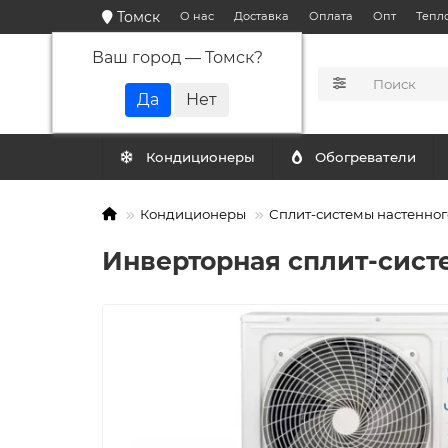
Томск
О нас
Доставка
Оплата
Опт
Тепл
Ваш город —
Томск
?
КАТАЛОГ
Кондиционеры
Обогреватели
Кондиционеры
Сплит-системы настенног
Инверторная сплит-систе