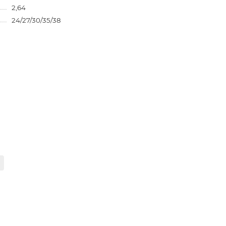
2,64
24/27/30/35/38