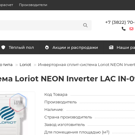
орасчет
Производители
+7 (3822) 70
Тёплый пол
Акции и распродажи
Наши р
о типа
Loriot
Инверторная сплит-система Loriot NEON Inver
ма Loriot NEON Inverter LAC IN-
Код Товара
Производитель
Наличие:
Страна производитель
Завод изготовитель
Для помещения площадью (м²)