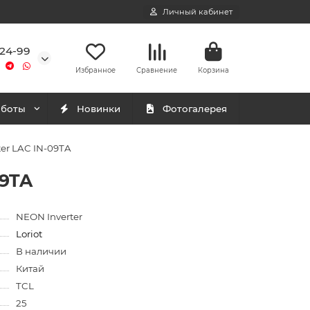
Личный кабинет
-24-99
Избранное
Сравнение
Корзина
аботы
Новинки
Фотогалерея
ter LAC IN-09TA
09TA
NEON Inverter
Loriot
В наличии
Китай
TCL
25