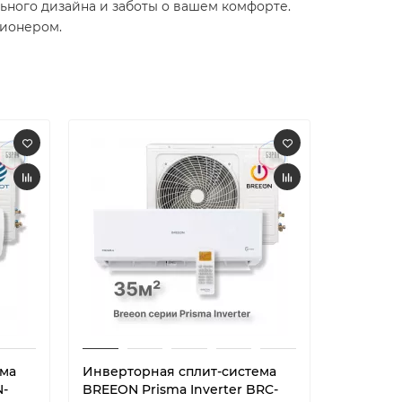
льного дизайна и заботы о вашем комфорте.
ционером.
ема
Инверторная сплит-система
Инверто
N-
BREEON Prisma Inverter BRC-
BREEON V