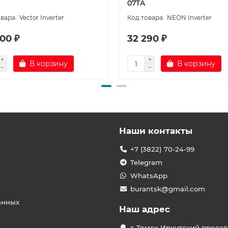
07TA
Vector Inverter
NEON Inverter
00 ₽
32 290 ₽
В корзину
В корзину
Наши контакты
+7 (3822) 70-24-99
Telegram
WhatsApp
burantsk@gmail.com
анных
Наш адрес
г. Томск Иркутский проезд