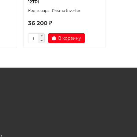
12TPI
18AVI
Prisma Inverter
36 200 ₽
58 300
В корзину
 1