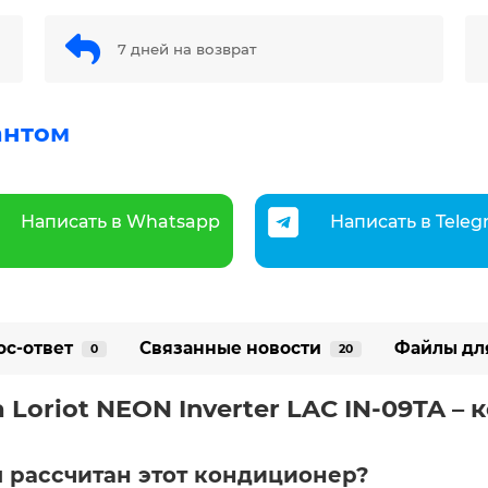
7 дней на возврат
антом
Написать в Whatsapp
Написать в Tele
ос-ответ
Связанные новости
Файлы дл
0
20
Loriot NEON Inverter LAC IN-09TA – 
 рассчитан этот кондиционер?