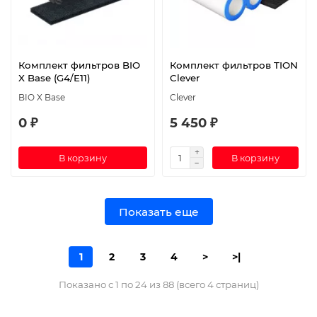
Комплект фильтров BIO
Комплект фильтров TION
X Base (G4/E11)
Clever
BIO X Base
Clever
0 ₽
5 450 ₽
В корзину
В корзину
Показать еще
1
2
3
4
>
>|
Показано с 1 по 24 из 88 (всего 4 страниц)