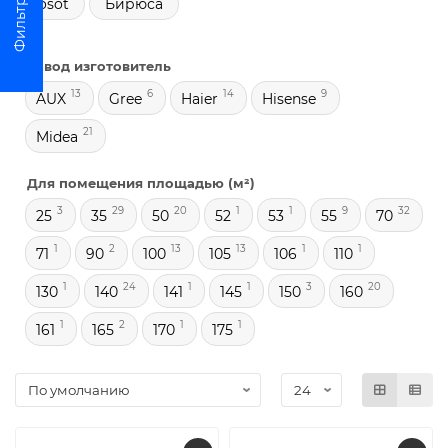
Tosot
Бирюса
Завод изготовитель
13
6
14
9
AUX
Gree
Haier
Hisense
21
Midea
Для помещения площадью (м²)
3
29
20
1
1
9
32
25
35
50
52
53
55
70
1
2
13
13
1
1
71
90
100
105
106
110
1
24
1
1
3
20
130
140
141
145
150
160
1
2
1
1
161
165
170
175