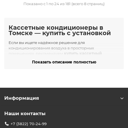
Показано с 1 по 24 из 181 (всего 8 страниц)
Кассетные кондиционеры в
Томске — купить с установкой
Если вы ищете надёжное решение для
кондиционирования воздуха в просторных
помещениях, рекомендуем
купить кассетный
кондиционер в Томске
через интернет-магазин
Показать описание полностью
БУРАН. Это оптимальный выбор для коммерческих
объектов с подвесными потолками:
офисы, рестораны,
магазины, конференц-залы
, учебные заведения,
медицинские учреждения.
Для каких помещений подходят
кассетные кондиционеры
Информация
Кассетные сплит-системы устанавливаются в
центральной части потолка, обеспечивая равномерное
Наши контакты
распределение воздуха во всех направлениях. Они
идеально подходят для:
+7 (3822) 70-24-99