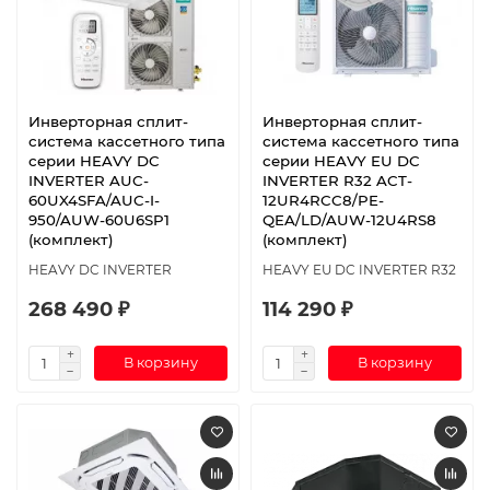
Инверторная сплит-
Инверторная сплит-
система кассетного типа
система кассетного типа
серии HEAVY DC
серии HEAVY EU DC
INVERTER AUC-
INVERTER R32 ACT-
60UX4SFA/AUC-I-
12UR4RCC8/PE-
950/AUW-60U6SP1
QEA/LD/AUW-12U4RS8
(комплект)
(комплект)
HEAVY DC INVERTER
HEAVY EU DC INVERTER R32
268 490 ₽
114 290 ₽
В корзину
В корзину