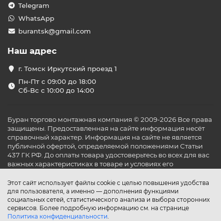
офисов площадью от 40 до 150 м²,
Telegram
торговых залов и магазинов,
WhatsApp
кафе, баров и ресторанов,
учебных и медицинских кабинетов,
burantsk@gmail.com
переговорных и конференц-залов,
гостиничных номеров и ресепшен-зон.
Наш адрес
Преимущества кассетных
г. Томск Иркутский проезд 1
кондиционеров
Пн-Пт с 09:00 до 18:00
Кассетные кондиционеры отличаются не только
Сб-Вс с 10:00 до 14:00
высокой производительностью, но и эстетикой.
Внутренний блок полностью скрыт в потолке, а на виду
остаётся лишь декоративная панель. Среди ключевых
Буран торгово монтажная компания © 2009-2026 Все права
преимуществ:
защищены. Предоставленная на сайте информация несёт
справочный характер. Информация на сайте не является
четырёхпоточное распределение воздуха —
публичной офертой, определяемой положениями Статьи
охлаждение без сквозняков,
437 ГК РФ. До оплаты товара удостоверьтесь во всех для вас
возможность подключения свежего воздуха
важных характеристиках в товаре и условиях его
извне,
эксплуатации.
инверторное управление — точная поддержка
Этот сайт использует файлы cookie с целью повышения удобства
температуры и экономия электроэнергии,
для пользователя, а именно — дополнения функциями
низкий уровень шума — до 30 дБ,
социальных сетей, статистического анализа и выбора сторонних
встроенный дренажный насос,
сервисов. Более подробную информацию см. на странице
расширенные опции управления: ИК-пульт,
Политика конфиденциальности
.