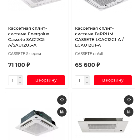
Кассетная сплит-
Кассетная сплит-
система Energolux
система FeRRUM
Cassete SAC12С5-
CASSETE LCAC12C1-A /
A/SAU12U5-A
LCAU12U1-A
CASSETE 5 серия
CASSETE on/off
71 100 ₽
65 600 ₽
В корзину
В корзину