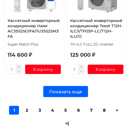
Кассетный инверторный
Кассетный инверторный
кондиционер Haier
кондиционер Tosot T12H-
AC35S2SG1FA/1U35S2SM3
ILC/I/TF05P-LC/T12H-
FA
ILU/O
Super Match Plus
TH-ILC FULL DC Inverter
114 600 ₽
125 000 ₽
В корзину
В корзину
Показать еще
1
2
3
4
5
6
7
8
>
>|