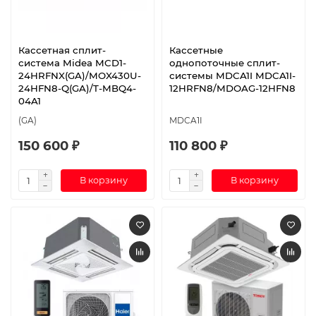
Кассетная сплит-
Кассетные
система Midea MCD1-
однопоточные сплит-
24HRFNX(GA)/MOX430U-
системы MDCA1I MDCA1I-
24HFN8-Q(GA)/T-MBQ4-
12HRFN8/MDOAG-12HFN8
04A1
(GA)
MDCA1I
150 600 ₽
110 800 ₽
В корзину
В корзину