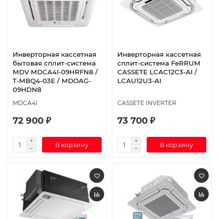
Инверторная кассетная
Инверторная кассетная
бытовая сплит-система
сплит-система FeRRUM
MDV MDCA4I-09HRFN8 /
CASSETE LCAC12C3-AI /
T-MBQ4-03E / MDOAG-
LCAU12U3-AI
09HDN8
MDCA4I
CASSETE INVERTER
72 900 ₽
73 700 ₽
В корзину
В корзину