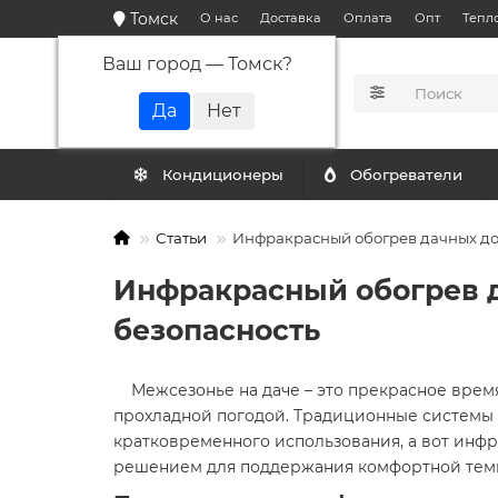
Томск
О нас
Доставка
Оплата
Опт
Тепл
Ваш город —
Томск
?
КАТАЛОГ
Кондиционеры
Обогреватели
Статьи
Инфракрасный обогрев дачных дом
Инфракрасный обогрев д
безопасность
Межсезонье на даче – это прекрасное время 
прохладной погодой. Традиционные системы 
кратковременного использования, а вот инф
решением для поддержания комфортной темп