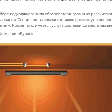
еватель обеспечит вам комфортное и безопасное пребыван
е подходящего типа обогревателя, грамотно рассчитают
ьзования. Специалисты компании также расскажут о допол
а ним. Кроме того, имеется услуга доставки до места назна
 Компания «Буран»