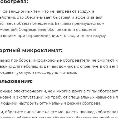
обогрева:
онвекционных тем, что не нагревают воздух, а
ействия. Это обеспечивает быстрый и эффективный
еется весь объем помещения. Важным преимуществом
 моделей. Современные обогреватели оснащены
ючением при опрокидывании, что сводит к минимуму
ортный микроклимат:
ьных приборов, инфракрасные обогреватели не сжигают к
 важно для небольших дачных домиков с ограниченной ве
создавая уютную атмосферу для отдыха.
ользования:
ьше электроэнергии, чем многие другие типы обогревате
становке и эксплуатации, не требуют специальных навыков 
ляющими настроить оптимальный режим обогрева.
и, обратите внимание на его мощность, площадь обогрева