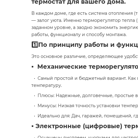
термостат для вашего дома.
В каждом доме, где есть система отопления (
— залог уюта. Именно терморегулятор тепла 
заданном уровне, а заодно экономить энерги
работы, функционалу и способу монтажа.
1️⃣По принципу работы и функ
Это основное различие, определяющее удобс
▪️ Механические терморегулят
• Самый простой и бюджетный вариант. Как 
температуру.
• Плюсы: Надежные, долговечные, простые в и
• Минусы: Низкая точность установки темпер
• Идеально для: Дач, гаражей, помещений, г
▪️ Электронные (цифровые) тер
• Оснащены дисплеем, кнопками для настройк