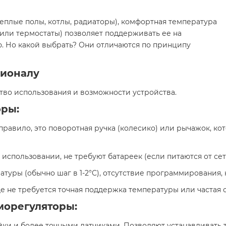
теплые полы, котлы, радиаторы), комфортная температура
(или термостаты) позволяет поддерживать ее на
ю. Но какой выбрать? Они отличаются по принципу
ционалу
тво использования и возможности устройства.
оры:
правило, это поворотная ручка (колесико) или рычажок, к
спользовании, не требуют батареек (если питаются от сет
атуры (обычно шаг в 1-2°C), отсутствие программирования,
де не требуется точная поддержка температуры или частая
морегуляторы:
и и более точными датчиками. Позволяют устанавливать те