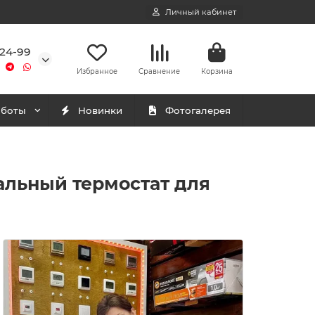
Личный кабинет
-24-99
Избранное
Сравнение
Корзина
аботы
Новинки
Фотогалерея
альный термостат для