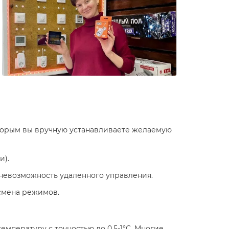
оторым вы вручную устанавливаете желаемую
и).
 невозможность удаленного управления.
 смена режимов.
мпературу с точностью до 0.5-1°C. Многие