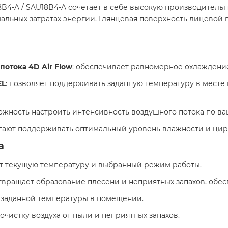
B4-A / SAU18B4-A сочетает в себе высокую производительн
льных затратах энергии. Глянцевая поверхность лицевой 
отока 4D Air Flow
: обеспечивает равномерное охлаждение
EL
: позволяет поддерживать заданную температуру в месте
можность настроить интенсивность воздушного потока по ва
огают поддерживать оптимальный уровень влажности и цирк
а
ет текущую температуру и выбранный режим работы.​
твращает образование плесени и неприятных запахов, обесп
ь заданной температуры в помещении.​
очистку воздуха от пыли и неприятных запахов.​