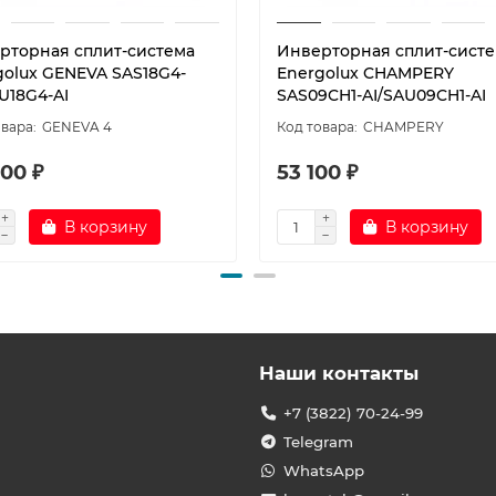
рторная сплит-система
Инверторная сплит-сист
golux GENEVA SAS18G4-
Energolux CHAMPERY
U18G4-AI
SAS09CH1-AI/SAU09CH1-AI
GENEVA 4
CHAMPERY
00 ₽
53 100 ₽
В корзину
В корзину
Наши контакты
+7 (3822) 70-24-99
Telegram
WhatsApp