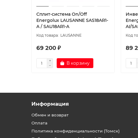
Сплит-система On/Off
Инве
Energolux LAUSANNE SAS18AR1-
Ener
A / SAU18AR1-A
AI/SA
LAUSANNE
69 200 ₽
89 2
В корзину
Информация
Обмен и возврат
Оплата
Политика конфиденциальности (Томск)