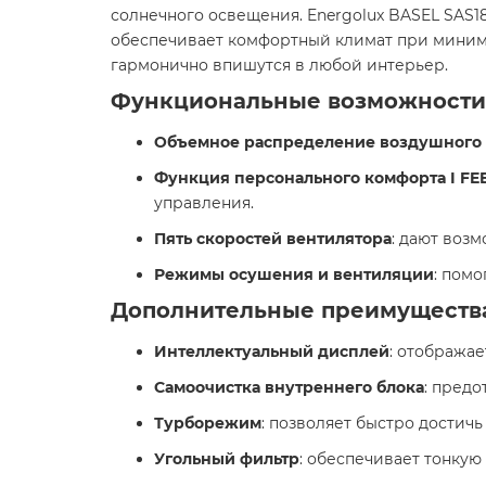
солнечного освещения. Energolux BASEL SAS18
обеспечивает комфортный климат при минима
гармонично впишутся в любой интерьер.​
Функциональные возможности
Объемное распределение воздушного п
Функция персонального комфорта I FE
управления.​
Пять скоростей вентилятора
: дают воз
Режимы осушения и вентиляции
: пом
Дополнительные преимуществ
Интеллектуальный дисплей
: отобража
Самоочистка внутреннего блока
: предо
Турборежим
: позволяет быстро достич
Угольный фильтр
: обеспечивает тонкую 