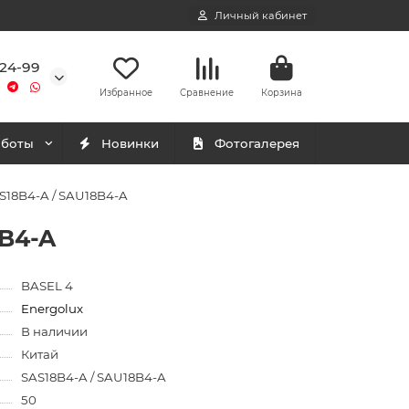
Личный кабинет
-24-99
Избранное
Сравнение
Корзина
аботы
Новинки
Фотогалерея
S18B4-A / SAU18B4-A
8B4-A
BASEL 4
Energolux
В наличии
Китай
SAS18B4-A / SAU18B4-A
50