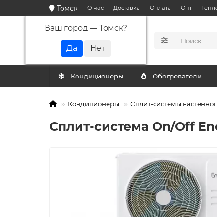
Томск
О нас
Доставка
Оплата
Опт
Тепл
Ваш город —
Томск
?
КАТАЛОГ
Кондиционеры
Обогреватели
Кондиционеры
Сплит-системы настенног
Сплит-система On/Off En