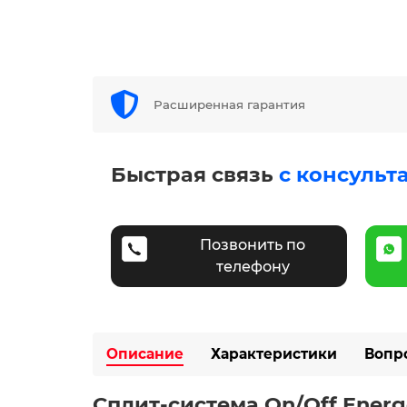
Расширенная гарантия
Быстрая связь
с консульт
Позвонить по
телефону
Описание
Характеристики
Вопр
Сплит-система On/Off Energ