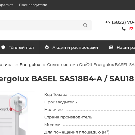
орасчет
Производители
+7 (3822) 70
Тёплый пол
Акции и распродажи
Наши р
о типа
Energolux
Сплит-система On/Off Energolux BASEL SA
ergolux BASEL SAS18B4-A / SAU1
Код Товара
Производитель
Наличие:
Страна производитель
Модель
Для помещения площадью (м²)