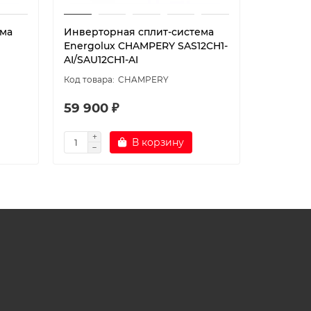
ема
Инверторная сплит-система
Инверто
Energolux CHAMPERY SAS12CH1-
Energolu
AI/SAU12CH1-AI
SAU09R1-
CHAMPERY
59 900 ₽
42 000
В корзину