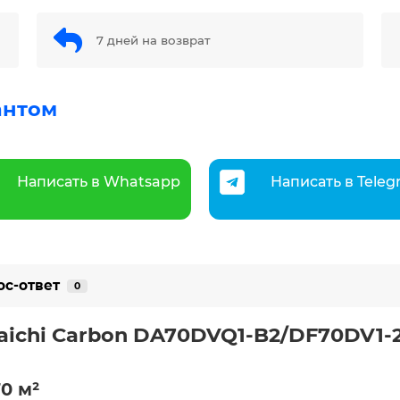
7 дней на возврат
антом
Написать в Whatsapp
Написать в Tele
ос-ответ
0
ichi Carbon DA70DVQ1-B2/DF70DV1-2 
0 м²