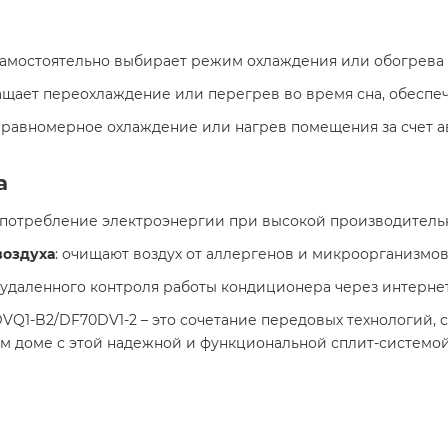
самостоятельно выбирает режим охлаждения или обогрева 
ащает переохлаждение или перегрев во время сна, обеспеч
: равномерное охлаждение или нагрев помещения за счет а
а
е потребление электроэнергии при высокой производительн
воздуха
: очищают воздух от аллергенов и микроорганизмов
 удаленного контроля работы кондиционера через интернет.
DVQ1-B2/DF70DV1-2 – это сочетание передовых технологий, 
м доме с этой надежной и функциональной сплит-системой!