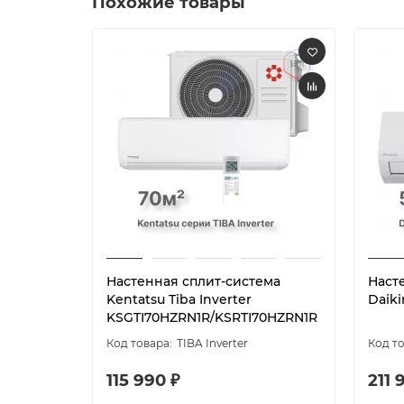
Похожие товары
Настенная сплит-система
Наст
Kentatsu Tiba Inverter
Daik
KSGTI70HZRN1R/KSRTI70HZRN1R
TIBA Inverter
115 990 ₽
211 