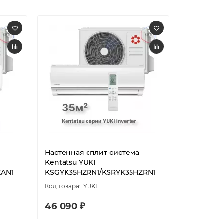
Настенная сплит-система
Настенн
Kentatsu YUKI
Kentatsu
ZAN1
KSGYK35HZRN1/KSRYK35HZRN1
KSGYK53
YUKI
46 090 ₽
78 290