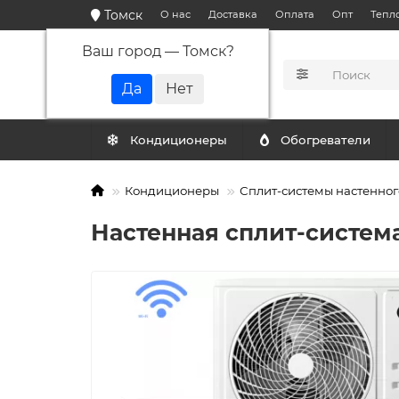
Томск
О нас
Доставка
Оплата
Опт
Тепл
Ваш город —
Томск
?
КАТАЛОГ
Кондиционеры
Обогреватели
Кондиционеры
Сплит-системы настенног
Настенная сплит-систем