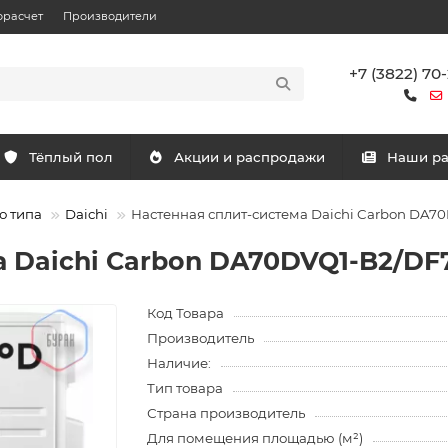
орасчет
Производители
+7 (3822) 70
Тёплый пол
Акции и распродажи
Наши р
о типа
Daichi
Настенная сплит-система Daichi Carbon DA7
а Daichi Carbon DA70DVQ1-B2/DF
Код Товара
Производитель
Наличие:
Тип товара
Страна производитель
Для помещения площадью (м²)