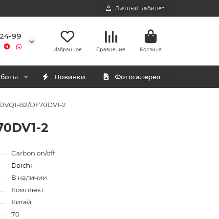
Личный кабинет
-24-99
Избранное
Сравнение
Корзина
аботы
Новинки
Фотогалерея
0DVQ1-B2/DF70DV1-2
70DV1-2
Carbon on/off
Daichi
В наличии
Комплект
Китай
70