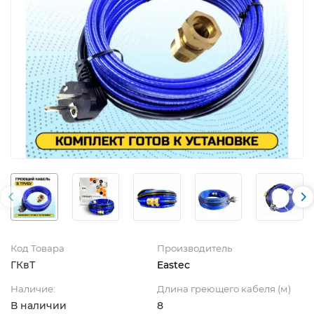
Код Товара
Производитель
ГКвТ
Eastec
Наличие:
Длина греющего кабеля (м)
В наличии
8