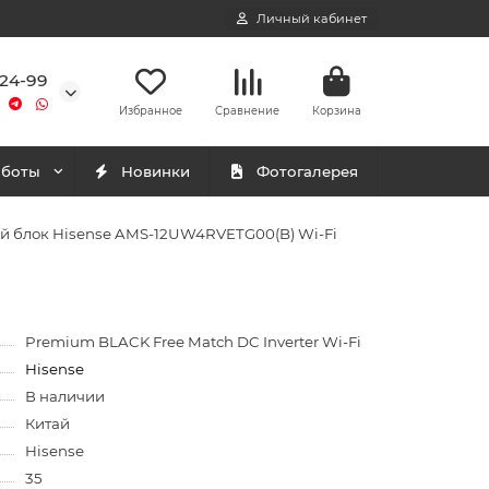
Личный кабинет
-24-99
Избранное
Сравнение
Корзина
аботы
Новинки
Фотогалерея
й блок Hisense AMS-12UW4RVETG00(B) Wi-Fi
Premium BLACK Free Match DC Inverter Wi-Fi
Hisense
В наличии
Китай
Hisense
35