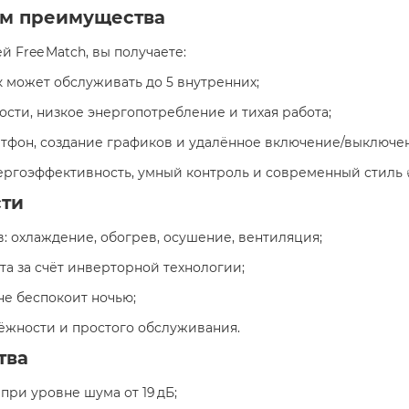
чём преимущества
 Free Match, вы получаете:
 может обслуживать до 5 внутренних;
сти, низкое энергопотребление и тихая работа;
ртфон, создание графиков и удалённое включение/выключе
нергоэффективность, умный контроль и современный стиль 
сти
 охлаждение, обогрев, осушение, вентиляция;
та за счёт инверторной технологии;
не беспокоит ночью;
ёжности и простого обслуживания.
тва
ри уровне шума от 19 дБ;