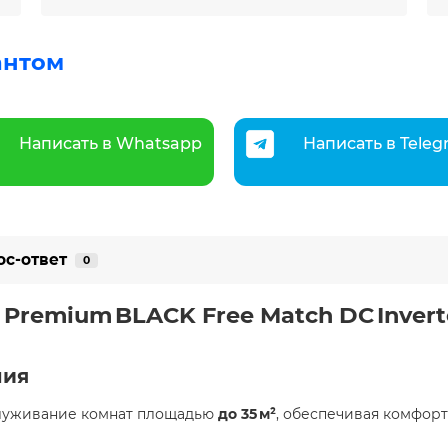
антом
Написать в Whatsapp
Написать в Tele
ос-ответ
0
Premium BLACK Free Match DC Inverte
ния
служивание комнат площадью
до 35 м²
, обеспечивая комфор