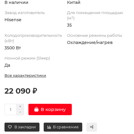
В наличии
Китай
Завод изготовитель
Для помещения площадью
(м²)
Hisense
35
Холодопроизводительность
Основные режимы работы
(кВт)
Охлаждение/нагрев
3500 Вт
Ночной режим (Sleep)
Да
Все характеристики
22 090 ₽
В корзину
В закладки
В сравнение