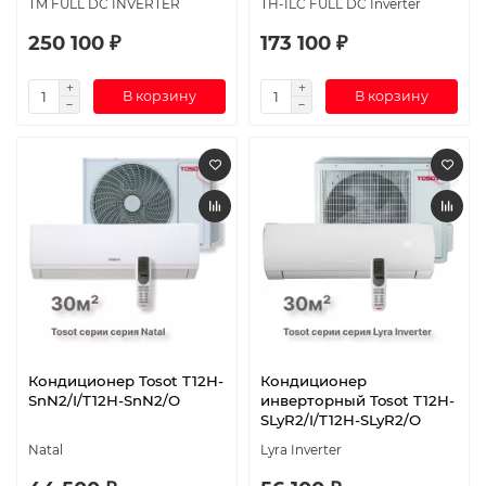
TM FULL DC INVERTER
TH-ILC FULL DC Inverter
250 100 ₽
173 100 ₽
В корзину
В корзину
Кондиционер Tosot T12H-
Кондиционер
SnN2/I/T12H-SnN2/O
инверторный Tosot T12H-
SLyR2/I/T12H-SLyR2/O
Natal
Lyra Inverter