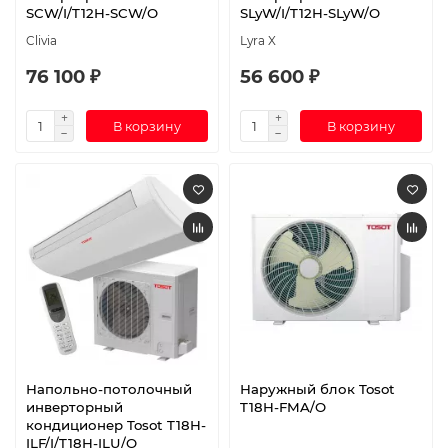
SCW/I/T12H-SCW/O
SLyW/I/T12H-SLyW/O
Clivia
Lyra X
76 100 ₽
56 600 ₽
В корзину
В корзину
Напольно-потолочный
Наружный блок Tosot
инверторный
T18H-FMA/O
кондиционер Tosot T18H-
ILF/I/T18H-ILU/O