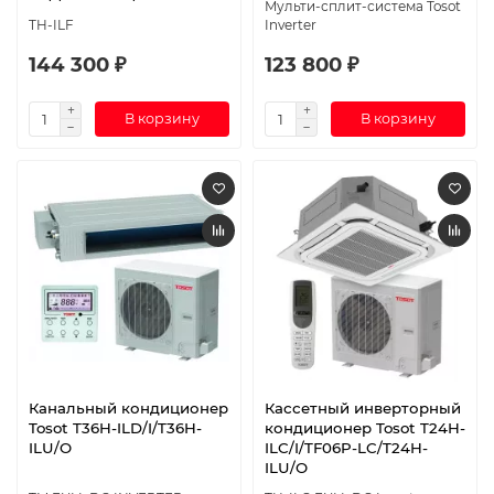
Мульти-сплит-система Tosot
TH-ILF
Inverter
144 300 ₽
123 800 ₽
В корзину
В корзину
Канальный кондиционер
Кассетный инверторный
Tosot T36H-ILD/I/T36H-
кондиционер Tosot T24H-
ILU/O
ILC/I/TF06P-LC/T24H-
ILU/O