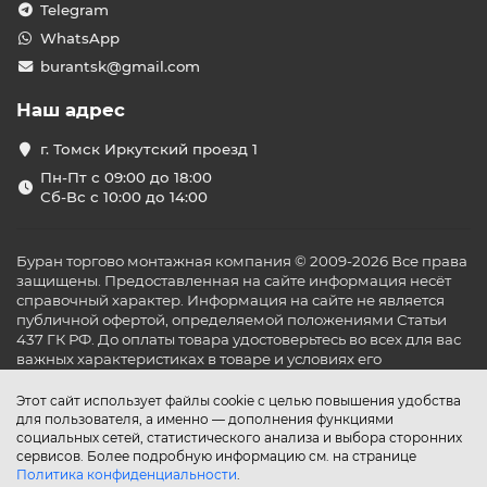
Telegram
WhatsApp
burantsk@gmail.com
Наш адрес
г. Томск Иркутский проезд 1
Пн-Пт с 09:00 до 18:00
Сб-Вс с 10:00 до 14:00
Буран торгово монтажная компания © 2009-2026 Все права
защищены. Предоставленная на сайте информация несёт
справочный характер. Информация на сайте не является
публичной офертой, определяемой положениями Статьи
437 ГК РФ. До оплаты товара удостоверьтесь во всех для вас
важных характеристиках в товаре и условиях его
эксплуатации.
Этот сайт использует файлы cookie с целью повышения удобства
для пользователя, а именно — дополнения функциями
социальных сетей, статистического анализа и выбора сторонних
сервисов. Более подробную информацию см. на странице
Политика конфиденциальности
.