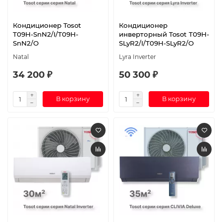
Кондиционер Tosot
Кондиционер
T09H-SnN2/I/T09H-
инверторный Tosot T09H-
SnN2/O
SLyR2/I/T09H-SLyR2/O
Natal
Lyra Inverter
34 200 ₽
50 300 ₽
В корзину
В корзину