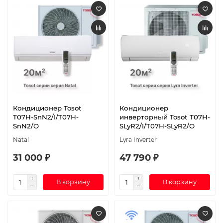
Кондиционер Tosot
Кондиционер
T07H-SnN2/I/T07H-
инверторный Tosot T07H-
SnN2/O
SLyR2/I/T07H-SLyR2/O
Natal
Lyra Inverter
31 000 ₽
47 790 ₽
В корзину
В корзину