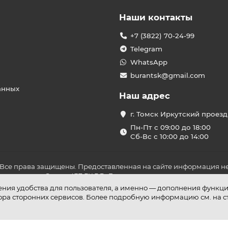
Наши контакты
+7 (3822) 70-24-99
Telegram
WhatsApp
burantsk@gmail.com
анных
Наш адрес
г. Томск Иркутский проезд
Пн-Пт с 09:00 до 18:00
Сб-Вс с 10:00 до 14:00
 Все права защищены. Предоставленная на сайте информация не
ложениями Статьи 437 ГК РФ. До оплаты товара удостоверьтесь в
шения удобства для пользователя, а именно — дополнения функц
бора сторонних сервисов. Более подробную информацию см. на 