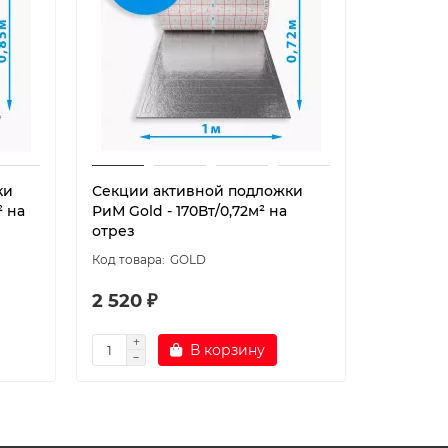
ки
Секции активной подложки
Секции 
² на
РиМ Gold - 170Вт/0,72м² на
GOLD min
отрез
отрез
GOLD
2 520 ₽
1 750 ₽
В корзину