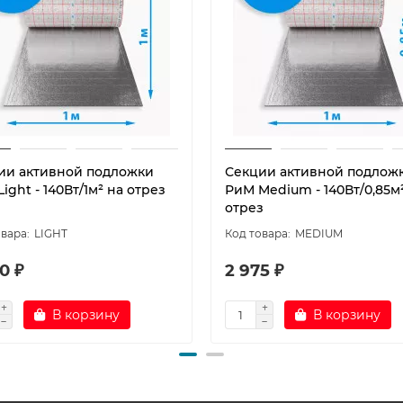
ии активной подложки
Секции активной подлож
ight - 140Вт/1м² на отрез
РиМ Medium - 140Вт/0,85м
отрез
LIGHT
MEDIUM
0 ₽
2 975 ₽
В корзину
В корзину