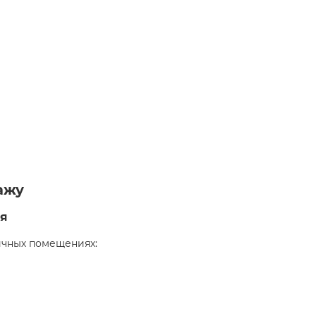
ажу
я
ичных помещениях: