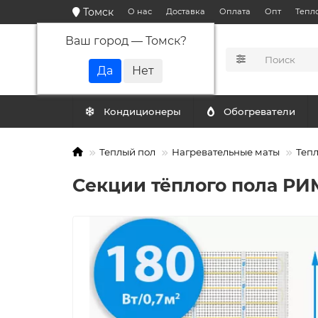
Томск
О нас
Доставка
Оплата
Опт
Тепл
Ваш город —
Томск
?
КАТАЛОГ
Кондиционеры
Обогреватели
Теплый пол
Нагревательные маты
Тепл
Секции тёплого пола РИМ