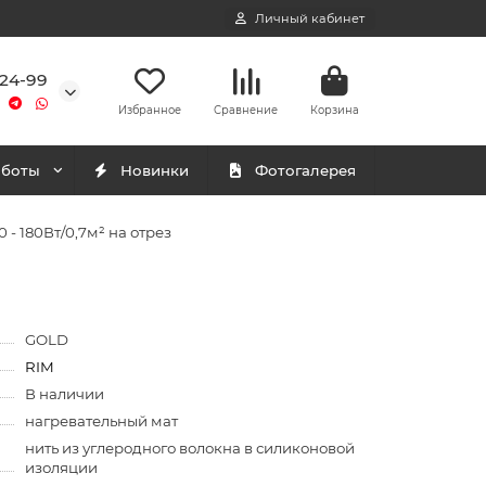
Личный кабинет
-24-99
Избранное
Сравнение
Корзина
аботы
Новинки
Фотогалерея
- 180Вт/0,7м² на отрез
GOLD
RIM
В наличии
нагревательный мат
нить из углеродного волокна в силиконовой
изоляции