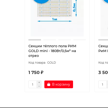
Секции тёплого пола РИМ
Секц
GOLD mini - 180Вт/0,5м² на
РиМ L
отрез
GOLD
1 750 ₽
3 50
В корзину