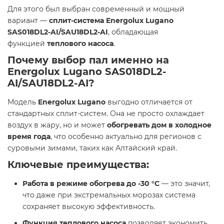
Для этого был выбран современный и мощный
вариант —
сплит-система Energolux Lugano
SAS018DL2-AI/SAU18DL2-AI
, обладающая
функцией
теплового насоса
.
Почему выбор пал именно на
Energolux Lugano SAS018DL2-
AI/SAU18DL2-AI?
Модель
Energolux Lugano
выгодно отличается от
стандартных сплит-систем. Она не просто охлаждает
воздух в жару, но и может
обогревать дом в холодное
время года
, что особенно актуально для регионов с
суровыми зимами, таких как Алтайский край.
Ключевые преимущества:
Работа в режиме обогрева до -30 °C
— это значит,
что даже при экстремальных морозах система
сохраняет высокую эффективность.
Функция теплового насоса
позволяет экономить