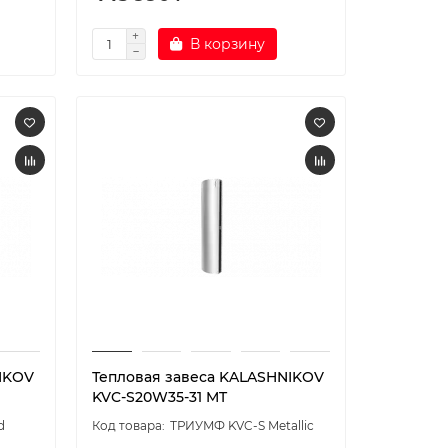
В корзину
IKOV
Тепловая завеса KALASHNIKOV
KVC-S20W35-31 MT
d
ТРИУМФ KVC-S Metallic