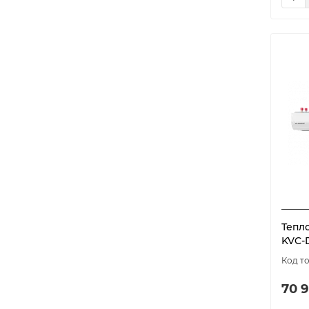
Тепл
KVC-
70 9