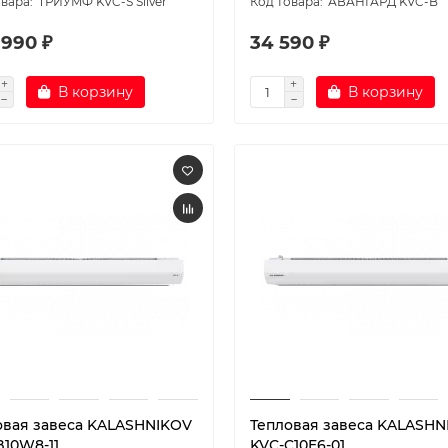
ТРИУМФ KVC-S Silver
АВАНГАРД KVC-B
 990 ₽
34 590 ₽
В корзину
В корзину
овая завеса KALASHNIKOV
Тепловая завеса KALASHN
B10W8-11
KVС-C10E6-01