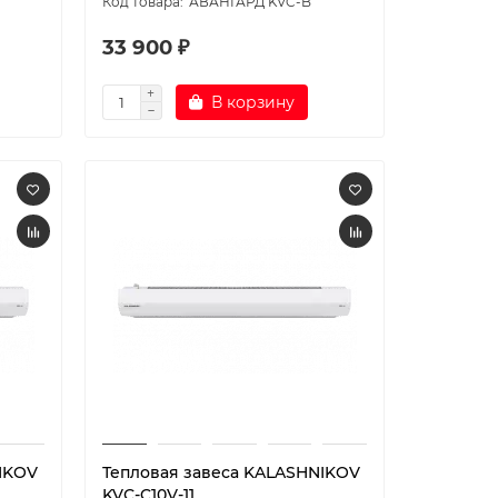
АВАНГАРД KVC-B
33 900 ₽
В корзину
IKOV
Тепловая завеса KALASHNIKOV
KVС-C10V-11