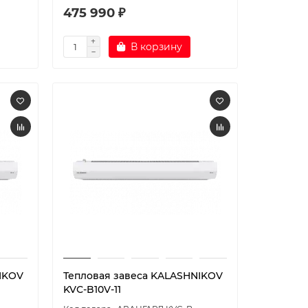
475 990 ₽
В корзину
IKOV
Тепловая завеса KALASHNIKOV
KVС-B10V-11