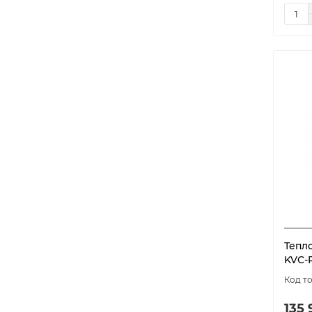
Тепл
KVC-
135 