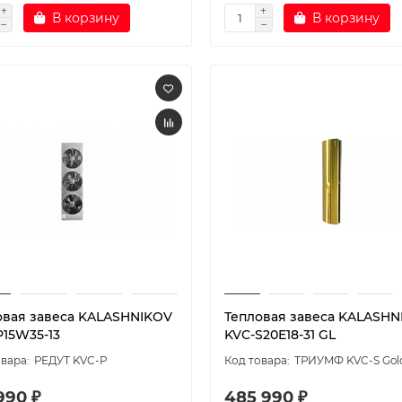
В корзину
В корзину
овая завеса KALASHNIKOV
Тепловая завеса KALASHN
P15W35-13
KVC-S20E18-31 GL
РЕДУТ KVC-P
ТРИУМФ KVC-S Gol
990 ₽
485 990 ₽