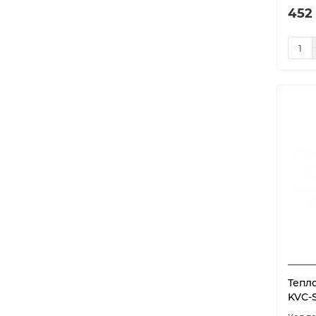
452
Тепл
KVC-