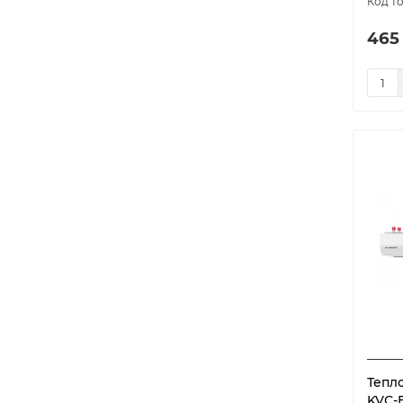
465
Тепл
KVС-