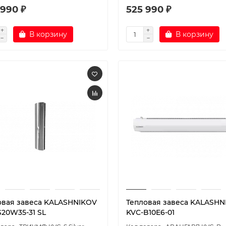
 990 ₽
525 990 ₽
В корзину
В корзину
овая завеса KALASHNIKOV
Тепловая завеса KALASHN
S20W35-31 SL
KVС-B10E6-01