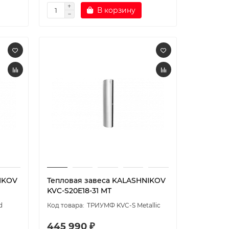
В корзину
IKOV
Тепловая завеса KALASHNIKOV
KVC-S20E18-31 MT
d
ТРИУМФ KVC-S Metallic
445 990 ₽