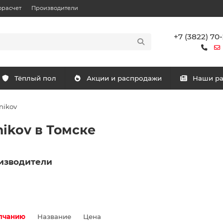
орасчет
Производители
+7 (3822) 70
Тёплый пол
Акции и распродажи
Наши р
nikov
ikov в Томске
изводители
лчанию
Название
Цена