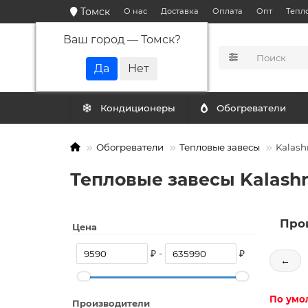
Томск
О нас
Доставка
Оплата
Опт
Тепл
Ваш город —
Томск
?
КАТАЛОГ
Кондиционеры
Обогреватели
Обогреватели
Тепловые завесы
Kalash
Тепловые завесы Kalashn
Про
Цена
₽ -
₽
←
По умо
Производители