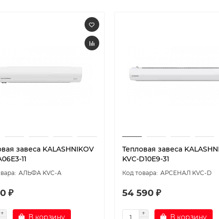
овая завеса KALASHNIKOV
Тепловая завеса KALASHN
06E3-11
KVC-D10E9-31
АЛЬФА KVC-A
АРСЕНАЛ KVC-D
0 ₽
54 590 ₽
В корзину
В корзину