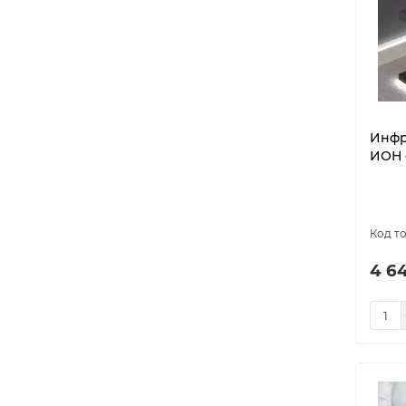
Инфр
ИОН 
4 6