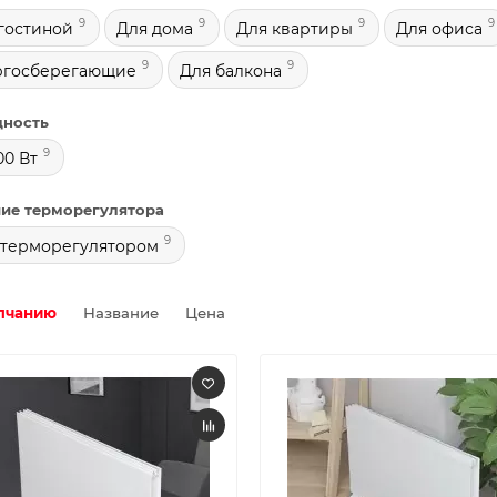
9
9
9
9
гостиной
Для дома
Для квартиры
Для офиса
9
9
ргосберегающие
Для балкона
ность
9
00 Вт
ие терморегулятора
9
 терморегулятором
лчанию
Название
Цена