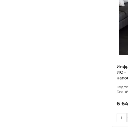
Инфр
ИОН с
напо
Белы
6 64