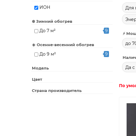
ИОН
Для 
Эне
❄️ Зимний обогрев
До 7 м²
9
⚡ Мощ
до 7
☀️ Осенне-весенний обогрев
До 9 м²
9
Налич
Да с
Модель
Цвет
По умо
Страна производитель