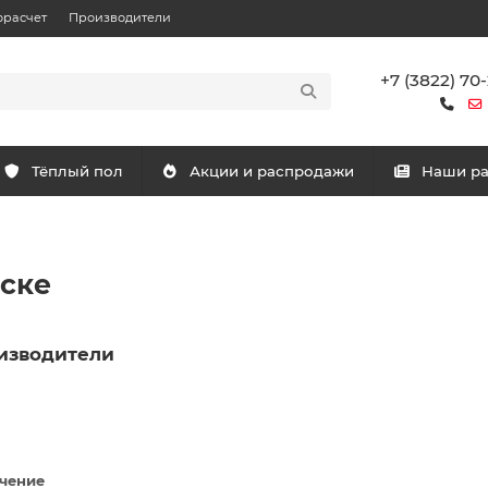
орасчет
Производители
+7 (3822) 70
Тёплый пол
Акции и распродажи
Наши р
ске
изводители
чение