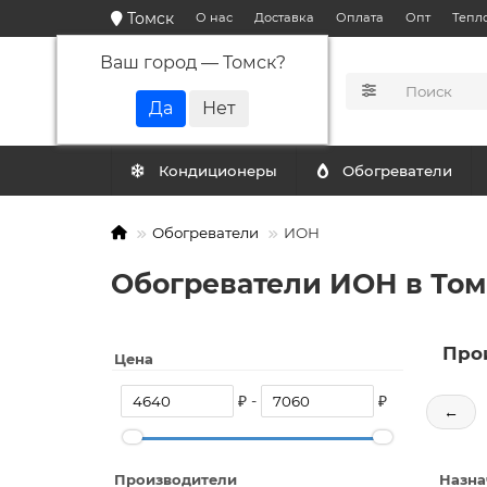
Томск
О нас
Доставка
Оплата
Опт
Тепл
Ваш город —
Томск
?
КАТАЛОГ
Кондиционеры
Обогреватели
Обогреватели
ИОН
Обогреватели ИОН в Том
Про
Цена
₽ -
₽
←
Производители
Назна