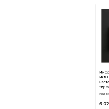
Инфр
ИОН с
насте
терм
6 02