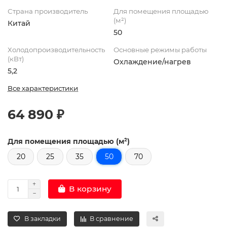
Страна производитель
Для помещения площадью
(м²)
Китай
50
Холодопроизводительность
Основные режимы работы
(кВт)
Охлаждение/нагрев
5,2
Все характеристики
64 890 ₽
Для помещения площадью (м²)
20
25
35
50
70
В корзину
В закладки
В сравнение