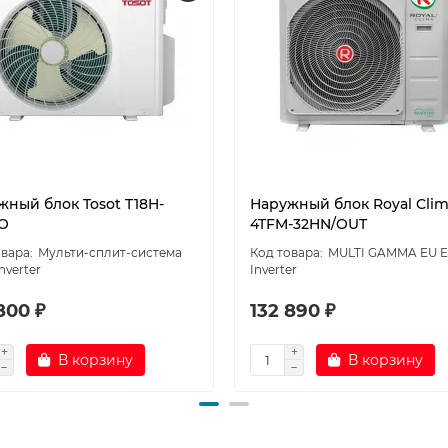
жный блок Tosot T18H-
Наружный блок Royal Cli
O
4TFM-32HN/OUT
Мульти-сплит-система
MULTI GAMMA EU 
Inverter
Inverter
800 ₽
132 890 ₽
В корзину
В корзину