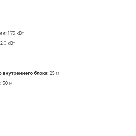
ии:
1,75 кВт​
2,0 кВт​
 внутреннего блока:
25 м​
:
50 м​