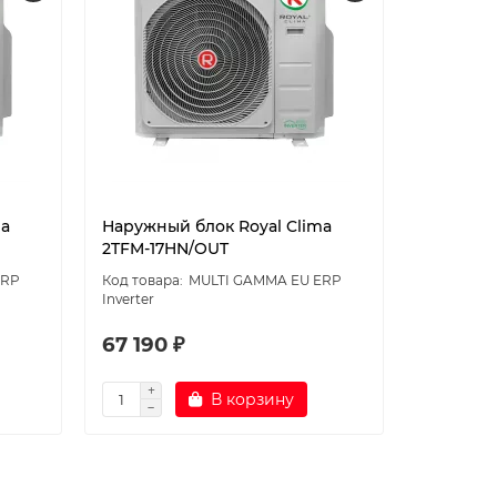
ma
Наружный блок Royal Clima
Наружны
2TFM-17HN/OUT
2RMN-18
ERP
MULTI GAMMA EU ERP
Inverter
Inverter
67 190 ₽
68 590
В корзину