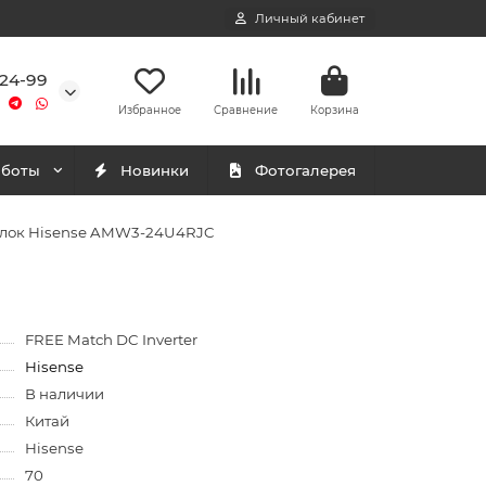
Личный кабинет
-24-99
Избранное
Сравнение
Корзина
аботы
Новинки
Фотогалерея
лок Hisense AMW3-24U4RJC
FREE Match DC Inverter
Hisense
В наличии
Китай
Hisense
70