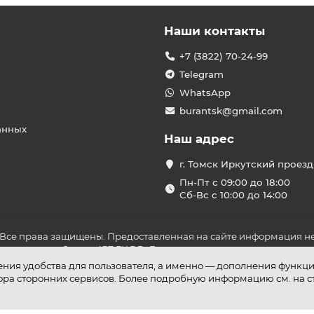
Наши контакты
+7 (3822) 70-24-99
Telegram
WhatsApp
burantsk@gmail.com
анных
Наш адрес
г. Томск Иркутский проезд
Пн-Пт с 09:00 до 18:00
Сб-Вс с 10:00 до 14:00
 Все права защищены. Предоставленная на сайте информация не
ложениями Статьи 437 ГК РФ. До оплаты товара удостоверьтесь в
шения удобства для пользователя, а именно — дополнения функц
бора сторонних сервисов. Более подробную информацию см. на 