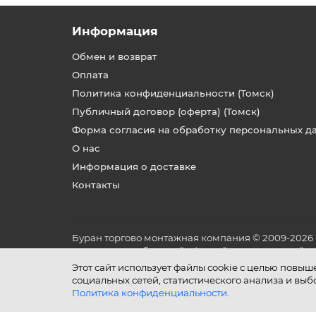
Информация
Обмен и возврат
Оплата
Политика конфиденциальности (Томск)
Публичный договор (оферта) (Томск)
Форма согласия на обработку персональных д
О нас
Информация о доставке
Контакты
Буран торгово монтажная компания © 2009-2026
не является публичной офертой, определяемой по
и условиях его эксплуатации.
Этот сайт использует файлы cookie с целью повы
социальных сетей, статистического анализа и вы
Политика конфиденциальности
.