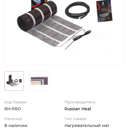
Код Товара
Производитель
RH-PRO
Russian Heat
Наличие:
Тип товара
В наличии
Нагревательный мат