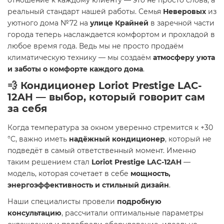
отношение к каждому клиенту — это не просто слова, а
реальный стандарт нашей работы. Семья
Неверовых
из
уютного дома №72 на
улице Крайней
в заречной части
города теперь наслаждается комфортом и прохладой в
любое время года. Ведь мы не просто продаём
климатическую технику — мы создаём
атмосферу уюта
и заботы о комфорте каждого дома
.
💨 Кондиционер Loriot Prestige LAC-
12AH — выбор, который говорит сам
за себя
Когда температура за окном уверенно стремится к +30
°C, важно иметь
надёжный кондиционер
, который не
подведёт в самый ответственный момент. Именно
таким решением стал
Loriot Prestige LAC-12AH
—
модель, которая сочетает в себе
мощность,
энергоэффективность и стильный дизайн
.
Наши специалисты провели
подробную
консультацию
, рассчитали оптимальные параметры