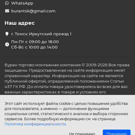
WhatsApp
burantsk@gmail.com
Наш адрес
г. Томск Иркутский проезд 1
Пн-Пт с 09:00 до 18:00
Сб-Вс с 10:00 до 14:00
Буран торгово монтажная компания © 2009-2026 Все права
защищены. Предоставленная на сайте информация несёт
справочный характер. Информация на сайте не является
публичной офертой, определяемой положениями Статьи
437 ГК РФ. До оплаты товара удостоверьтесь во всех для вас
важных характеристиках в товаре и условиях его
эксплуатации.
Этот сайт использует файлы cookie с целью повышения удобства
для пользователя, а именно — дополнения функциями
социальных сетей, статистического анализа и выбора сторонних
сервисов. Более подробную информацию см. на странице
Политика конфиденциальности
.
Не принимаю
Принимаю