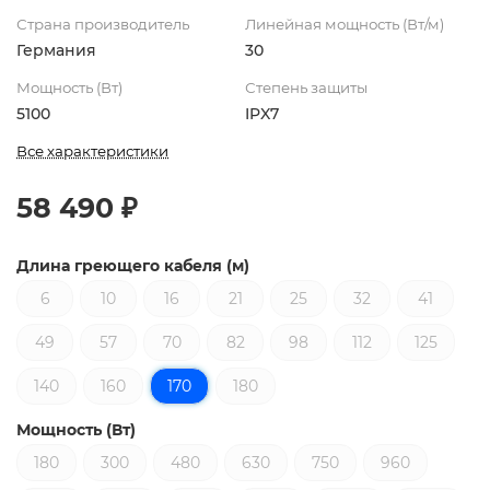
Страна производитель
Линейная мощность (Вт/м)
Германия
30
Мощность (Вт)
Степень защиты
5100
IPX7
Все характеристики
58 490 ₽
Длина греющего кабеля (м)
6
10
16
21
25
32
41
49
57
70
82
98
112
125
140
160
170
180
Мощность (Вт)
180
300
480
630
750
960