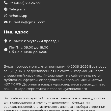
+7 (3822) 70-24-99
Telegram
WhatsApp
burantsk@gmail.com
Наш адрес
г. Томск Иркутский проезд 1
Пн-Пт с 09:00 до 18:00
Сб-Вс с 10:00 до 14:00
Буран торгово монтажная компания © 2009-2026 Все права
защищены. Предоставленная на сайте информация несёт
справочный характер. Информация на сайте не является
публичной офертой, определяемой положениями Статьи
437 ГК РФ. До оплаты товара удостоверьтесь во всех для вас
важных характеристиках в товаре и условиях его
эксплуатации.
Этот сайт использует файлы cookie с целью повышения удобства
для пользователя, а именно — дополнения функциями
социальных сетей, статистического анализа и выбора сторонних
сервисов. Более подробную информацию см. на странице